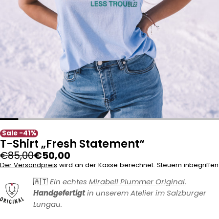
Sale -41%
T-Shirt „Fresh Statement“
Regulärer
Sale
€85,00
€50,00
Preis
Preis
Der Versandpreis
wird an der Kasse berechnet. Steuern inbegriffen
🇦🇹
Ein echtes
Mirabell Plummer Original
.
Handgefertigt
in unserem Atelier im Salzburger
Lungau.